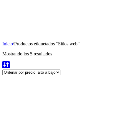
Inicio
\
Productos etiquetados “Sitios web”
Ordenado
Mostrando los 5 resultados
por
precio:
alto
a
bajo