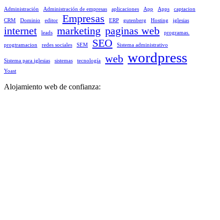
Administración
Administración de empresas
aplicaciones
App
Apps
captacion
Empresas
CRM
Dominio
editor
ERP
gutenberg
Hosting
iglesias
internet
marketing
paginas web
leads
programas.
SEO
progtramacion
redes sociales
SEM
Sistema administrativo
wordpress
web
Sistema para iglesias
sistemas
tecnología
Yoast
Alojamiento web de confianza: