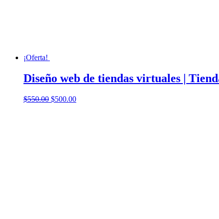
¡Oferta!
Diseño web de tiendas virtuales | Tiend
El
El
$
550.00
$
500.00
precio
precio
original
actual
era:
es:
$550.00.
$500.00.