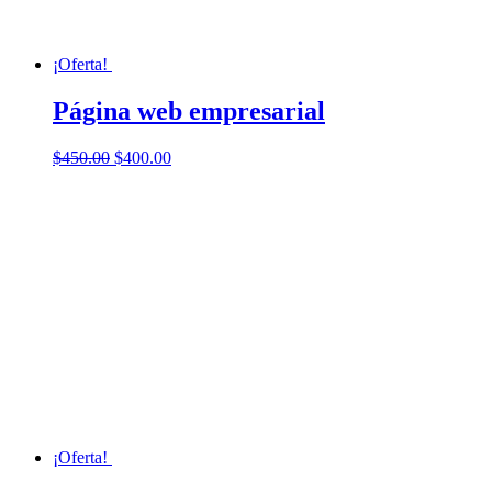
¡Oferta!
Página web empresarial
El
El
$
450.00
$
400.00
precio
precio
original
actual
era:
es:
$450.00.
$400.00.
¡Oferta!