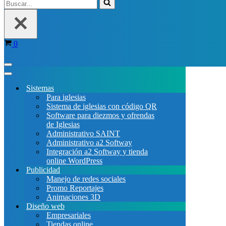
Buscar...
Carrito
0
Menú
de
Menú
navegación
de
Sistemas
navegación
Para iglesias
Sistema de iglesias con código QR
Software para diezmos y ofrendas
de Iglesias
Administrativo SAINT
Administrativo a2 Softway
Integración a2 Softway y tienda
online WordPress
Publicidad
Manejo de redes sociales
Promo Reportajes
Animaciones 3D
Diseño web
Empresariales
Tiendas online