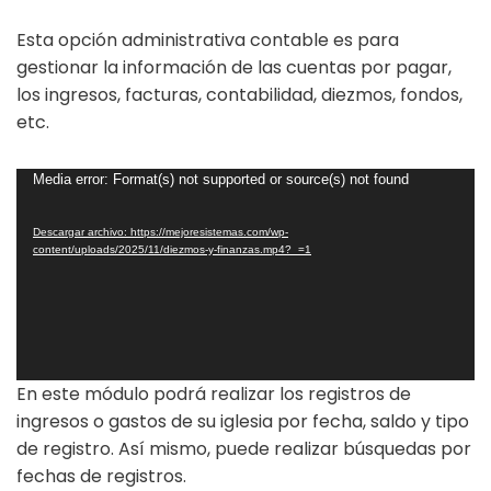
Esta opción administrativa contable es para
gestionar la información de las cuentas por pagar,
los ingresos, facturas, contabilidad, diezmos, fondos,
etc.
Reproductor
Media error: Format(s) not supported or source(s) not found
de
vídeo
Descargar archivo: https://mejoresistemas.com/wp-
content/uploads/2025/11/diezmos-y-finanzas.mp4?_=1
En este módulo podrá realizar los registros de
ingresos o gastos de su iglesia por fecha, saldo y tipo
de registro. Así mismo, puede realizar búsquedas por
fechas de registros.