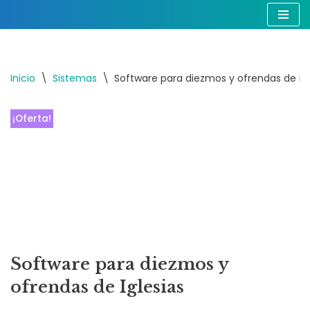
Aprovecha nuestra oferta y nuevas
funciones del software para
Mostrar
Saltar
iglesias!
al
contenido
Inicio
\
Sistemas
\
Software para diezmos y ofrendas de Igl
¡Oferta!
Software para diezmos y
ofrendas de Iglesias